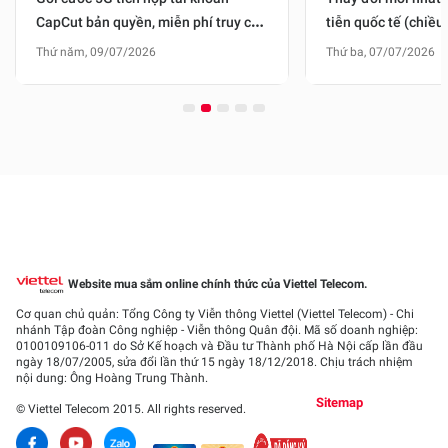
CapCut bản quyền, miễn phí truy cập
tiễn quốc tế (chiều
mạng xã hội
tại ga quốc tế Nội 
Thứ năm, 09/07/2026
Thứ ba, 07/07/2026
Tân Sơn Nhất
Website mua sắm online chính thức của Viettel Telecom.
Cơ quan chủ quản: Tổng Công ty Viễn thông Viettel (Viettel Telecom) - Chi
nhánh Tập đoàn Công nghiệp - Viễn thông Quân đội. Mã số doanh nghiệp:
0100109106-011
do Sở Kế hoạch và Đầu tư Thành phố Hà Nội cấp lần đầu
ngày 18/07/2005, sửa đổi lần thứ 15 ngày 18/12/2018. Chịu trách nhiệm
nội dung: Ông Hoàng Trung Thành.
Sitemap
© Viettel Telecom 2015. All rights reserved.