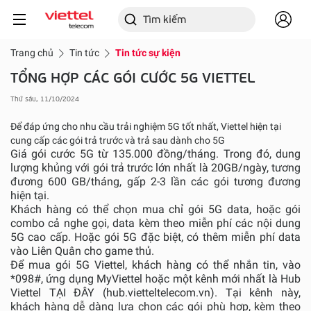
Trang chủ
Tin tức
Tin tức sự kiện
TỔNG HỢP CÁC GÓI CƯỚC 5G VIETTEL
Thứ sáu, 11/10/2024
Để đáp ứng cho nhu cầu trải nghiệm 5G tốt nhất, Viettel hiện tại
cung cấp các gói trả trước và trả sau dành cho 5G
Giá gói cước 5G từ 135.000 đồng/tháng. Trong đó, dung
lượng khủng với gói trả trước lớn nhất là 20GB/ngày, tương
đương 600 GB/tháng, gấp 2-3 lần các gói tương đương
hiện tại.
Khách hàng có thể chọn mua chỉ gói 5G data, hoặc gói
combo cả nghe gọi, data kèm theo miễn phí các nội dung
5G cao cấp. Hoặc gói 5G đặc biệt, có thêm miễn phí data
vào Liên Quân cho game thủ.
Để mua gói 5G Viettel, khách hàng có thể nhắn tin, vào
*098#, ứng dụng MyViettel hoặc một kênh mới nhất là Hub
Viettel TẠI ĐÂY (
hub.vietteltelecom.vn
). Tại kênh này,
khách hàng dễ dàng lựa chọn các gói phù hợp, kèm theo