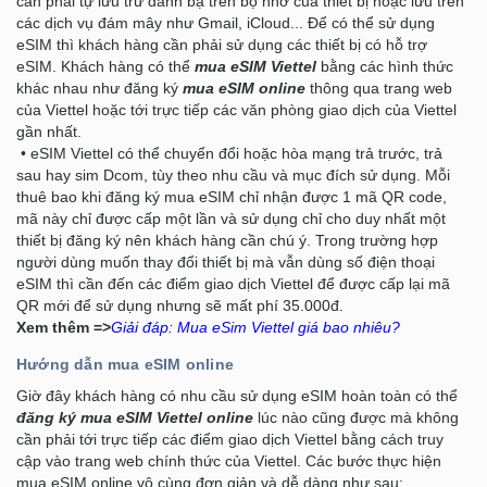
cần phải tự lưu trữ danh bạ trên bộ nhớ của thiết bị hoặc lưu trên
các dịch vụ đám mây như Gmail, iCloud... Để có thể sử dụng
eSIM thì khách hàng cần phải sử dụng các thiết bị có hỗ trợ
eSIM. Khách hàng có thể
mua eSIM Viettel
bằng các hình thức
khác nhau như đăng ký
mua eSIM online
thông qua trang web
của Viettel hoặc tới trực tiếp các văn phòng giao dịch của Viettel
gần nhất.
• eSIM Viettel có thể chuyển đổi hoặc hòa mạng trả trước, trả
sau hay sim Dcom, tùy theo nhu cầu và mục đích sử dụng. Mỗi
thuê bao khi đăng ký mua eSIM chỉ nhận được 1 mã QR code,
mã này chỉ được cấp một lần và sử dụng chỉ cho duy nhất một
thiết bị đăng ký nên khách hàng cần chú ý. Trong trường hợp
người dùng muốn thay đổi thiết bị mà vẫn dùng số điện thoại
eSIM thì cần đến các điểm giao dịch Viettel để được cấp lại mã
QR mới để sử dụng nhưng sẽ mất phí 35.000đ.
Xem thêm =>
Giải đáp: Mua eSim Viettel giá bao nhiêu?
Hướng dẫn mua eSIM online
Giờ đây khách hàng có nhu cầu sử dụng eSIM hoàn toàn có thể
đăng ký mua eSIM Viettel online
lúc nào cũng được mà không
cần phải tới trực tiếp các điểm giao dịch Viettel bằng cách truy
cập vào trang web chính thức của Viettel. Các bước thực hiện
mua eSIM online vô cùng đơn giản và dễ dàng như sau: