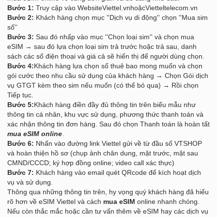
Bước 1:
Truy cập vào Website
Viettel.vn
hoặc
Vietteltelecom.vn
Bước 2:
Khách hàng chọn mục ''Dịch vụ di động'' chọn ''Mua sim
số''
Bước 3:
Sau đó nhấp vào mục ''Chọn loại sim'' và chọn mua
eSIM → sau đó lựa chọn loại sim trả trước hoặc trả sau, danh
sách các số điện thoại và giá cả sẽ hiển thị để người dùng chọn.
Bước 4:
Khách hàng lựa chọn số thuê bao mong muốn và chọn
gói cước theo nhu cầu sử dụng của khách hàng → Chọn Gói dịch
vụ GTGT kèm theo sim nếu muốn (có thể bỏ qua) → Rồi chọn
Tiếp tục.
Bước 5:
Khách hàng điền đầy đủ thông tin trên biểu mẫu như
thông tin cá nhân, khu vực sử dụng, phương thức thanh toán và
xác nhận thông tin đơn hàng. Sau đó chọn Thanh toán là hoàn tất
mua eSIM online
.
Bước 6:
Nhấn vào đường link Viettel gửi về từ đầu số VTSHOP
và hoàn thiện hồ sơ (chụp ảnh chân dung, mặt trước, mặt sau
CMND/CCCD; ký hợp đồng online; video call xác thực)
Bước 7:
Khách hàng vào email quét QRcode để kích hoạt dịch
vụ và sử dụng.
Thông qua những thông tin trên, hy vọng quý khách hàng đã hiểu
rõ hơn về eSIM Viettel và cách
mua eSIM
online nhanh chóng.
Nếu còn thắc mắc hoặc cần tư vấn thêm về eSIM hay các dịch vụ