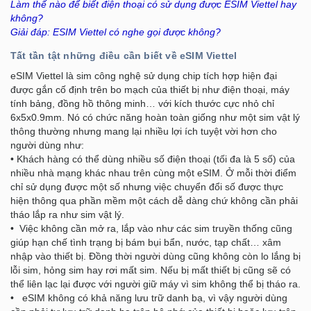
Làm thế nào để biết điện thoại có sử dụng được ESIM Viettel hay
không?
Giải đáp: ESIM Viettel có nghe gọi được không?
Tất tần tật những điều cần biết về eSIM Viettel
eSIM Viettel là sim công nghệ sử dụng chip tích hợp hiện đại
được gắn cố định trên bo mạch của thiết bị như điện thoại, máy
tính bảng, đồng hồ thông minh… với kích thước cực nhỏ chỉ
6x5x0.9mm. Nó có chức năng hoàn toàn giống như một sim vật lý
thông thường nhưng mang lại nhiều lợi ích tuyệt vời hơn cho
người dùng như:
• Khách hàng có thể dùng nhiều số điện thoại (tối đa là 5 số) của
nhiều nhà mạng khác nhau trên cùng một eSIM. Ở mỗi thời điểm
chỉ sử dụng được một số nhưng việc chuyển đổi số được thực
hiện thông qua phần mềm một cách dễ dàng chứ không cần phải
tháo lắp ra như sim vật lý.
• Việc không cần mở ra, lắp vào như các sim truyền thống cũng
giúp hạn chế tình trạng bị bám bụi bẩn, nước, tạp chất… xâm
nhập vào thiết bị. Đồng thời người dùng cũng không còn lo lắng bị
lỗi sim, hỏng sim hay rơi mất sim. Nếu bị mất thiết bị cũng sẽ có
thể liên lạc lại được với người giữ máy vì sim không thể bị tháo ra.
• eSIM không có khả năng lưu trữ danh bạ, vì vậy người dùng