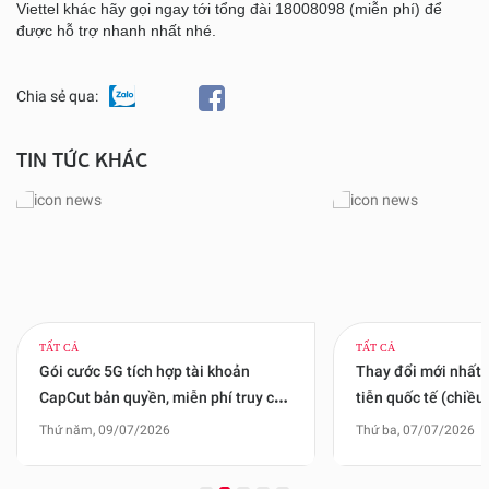
Viettel khác hãy gọi ngay tới tổng đài 18008098 (miễn phí) để
được hỗ trợ nhanh nhất nhé.
Chia sẻ qua:
TIN TỨC KHÁC
TẤT CẢ
TẤT CẢ
Gói cước 5G tích hợp tài khoản
Thay đổi mới nhất 
CapCut bản quyền, miễn phí truy cập
tiễn quốc tế (chiều
mạng xã hội
tại ga quốc tế Nội 
Thứ năm, 09/07/2026
Thứ ba, 07/07/2026
Tân Sơn Nhất