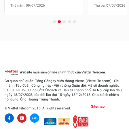
mạng xã hội
tại ga quốc tế Nội 
Thứ năm, 09/07/2026
Thứ ba, 07/07/2026
Tân Sơn Nhất
Website mua sắm online chính thức của Viettel Telecom.
Cơ quan chủ quản: Tổng Công ty Viễn thông Viettel (Viettel Telecom) - Chi
nhánh Tập đoàn Công nghiệp - Viễn thông Quân đội. Mã số doanh nghiệp:
0100109106-011
do Sở Kế hoạch và Đầu tư Thành phố Hà Nội cấp lần đầu
ngày 18/07/2005, sửa đổi lần thứ 15 ngày 18/12/2018. Chịu trách nhiệm
nội dung: Ông Hoàng Trung Thành.
Sitemap
© Viettel Telecom 2015. All rights reserved.