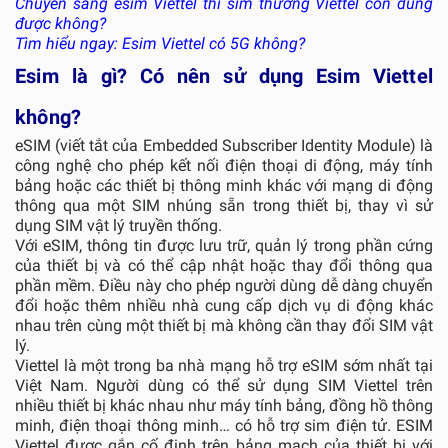
Chuyển sang esim Viettel thì sim thường Viettel còn dùng
được không?
Tìm hiểu ngay: Esim Viettel có 5G không?
Esim là gì? Có nên sử dụng Esim Viettel
không?
eSIM (viết tắt của Embedded Subscriber Identity Module) là
công nghệ cho phép kết nối điện thoại di động, máy tính
bảng hoặc các thiết bị thông minh khác với mạng di động
thông qua một SIM nhúng sẵn trong thiết bị, thay vì sử
dụng SIM vật lý truyền thống.
Với eSIM, thông tin được lưu trữ, quản lý trong phần cứng
của thiết bị và có thể cập nhật hoặc thay đổi thông qua
phần mềm. Điều này cho phép người dùng dễ dàng chuyển
đổi hoặc thêm nhiều nhà cung cấp dịch vụ di động khác
nhau trên cùng một thiết bị mà không cần thay đổi SIM vật
lý.
Viettel là một trong ba nhà mạng hỗ trợ eSIM sớm nhất tại
Việt Nam. Người dùng có thể sử dụng SIM Viettel trên
nhiều thiết bị khác nhau như máy tính bảng, đồng hồ thông
minh, điện thoại thông minh… có hỗ trợ sim điện tử. ESIM
Viettel được gắn cố định trên bảng mạch của thiết bị với