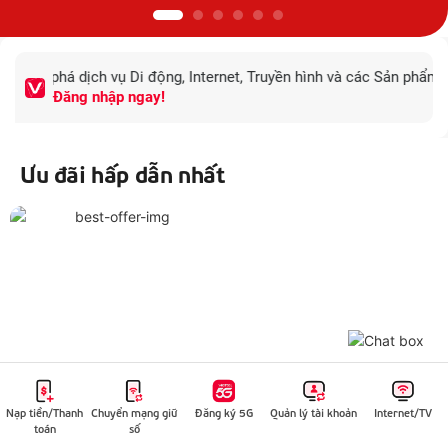
ể khám phá dịch vụ Di động, Internet, Truyền hình và các Sản phẩm
Đăng nhập ngay!
Ưu đãi hấp dẫn nhất
Sản phẩm dịch vụ đa dạng
Nạp tiền/Thanh
Chuyển mạng giữ
Đăng ký 5G
Quản lý tài khoản
Internet/TV
toán
số